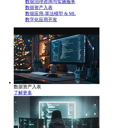
数据治理咨询与实施服务
数据资产入表
数据应用-算法模型 & ML
数字化应用开发
数据资产入表
了解更多