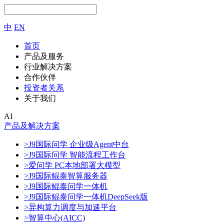
中
EN
首页
产品及服务
行业解决方案
合作伙伴
投资者关系
关于我们
AI
产品及解决方案
>J9国际问学 企业级Agent中台
>J9国际问学 智能流程工作台
>爱问学 PC本地部署大模型
>J9国际鲲泰智算服务器
>J9国际鲲泰问学一体机
>J9国际鲲泰问学一体机DeepSeek版
>异构算力调度与加速平台
>智算中心(AICC)