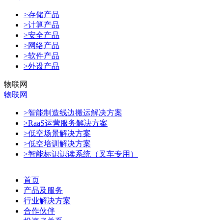
>存储产品
>计算产品
>安全产品
>网络产品
>软件产品
>外设产品
物联网
物联网
>智能制造线边搬运解决方案
>RaaS运营服务解决方案
>低空场景解决方案
>低空培训解决方案
>智能标识识读系统（叉车专用）
首页
产品及服务
行业解决方案
合作伙伴