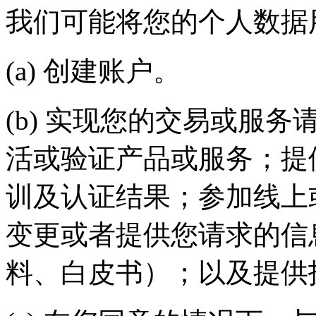
我们可能将您的个人数据用于
(a) 创建账户。
(b) 实现您的交易或服务请求
活或验证产品或服务；提
训及认证结果；参加线上
变更或者提供您请求的信
料、白皮书）；以及提