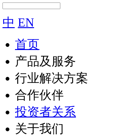
中
EN
首页
产品及服务
行业解决方案
合作伙伴
投资者关系
关于我们