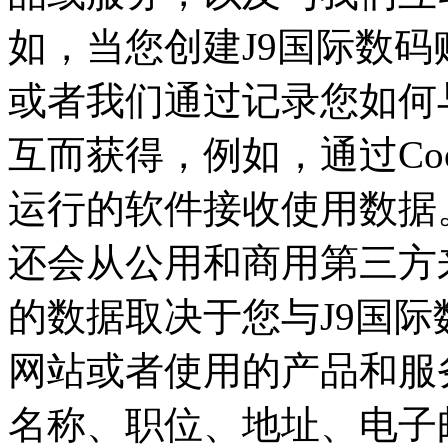
如，当您创建J9国际
或者我们通过记录您如何与
互而获得，例如，通过
运行的软件接收使用数据。
还会从公用和商用第三方
的数据取决于您与J9国际数
网站或者使用的产品和服务等
名称、职位、地址、