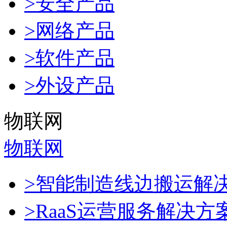
>安全产品
>网络产品
>软件产品
>外设产品
物联网
物联网
>智能制造线边搬运解
>RaaS运营服务解决方