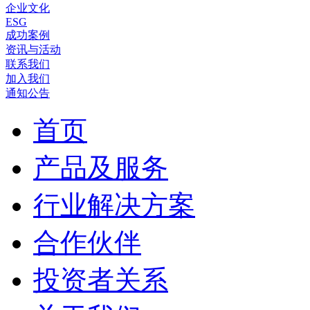
企业文化
ESG
成功案例
资讯与活动
联系我们
加入我们
通知公告
首页
产品及服务
行业解决方案
合作伙伴
投资者关系