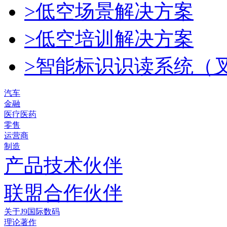
>低空场景解决方案
>低空培训解决方案
>智能标识识读系统（
汽车
金融
医疗医药
零售
运营商
制造
产品技术伙伴
联盟合作伙伴
关于J9国际数码
理论著作