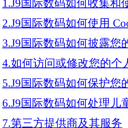
1.J9国际数码如何收集
2.J9国际数码如何使用 Co
3.J9国际数码如何披露
4.如何访问或修改您的个
5.J9国际数码如何保护
6.J9国际数码如何处理
7.第三方提供商及其服务