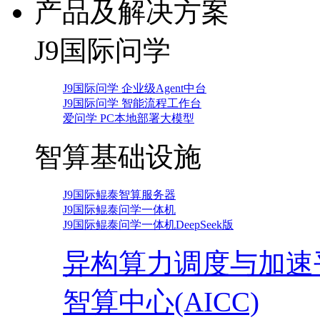
产品及解决方案
J9国际问学
J9国际问学 企业级Agent中台
J9国际问学 智能流程工作台
爱问学 PC本地部署大模型
智算基础设施
J9国际鲲泰智算服务器
J9国际鲲泰问学一体机
J9国际鲲泰问学一体机DeepSeek版
异构算力调度与加速
智算中心(AICC)