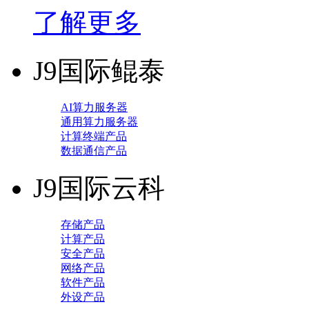
了解更多
J9国际鲲泰
AI算力服务器
通用算力服务器
计算终端产品
数据通信产品
J9国际云科
存储产品
计算产品
安全产品
网络产品
软件产品
外设产品