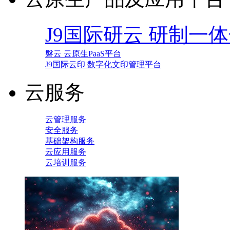
J9国际研云 研制一
磐云 云原生PaaS平台
J9国际云印 数字化文印管理平台
云服务
云管理服务
安全服务
基础架构服务
云应用服务
云培训服务