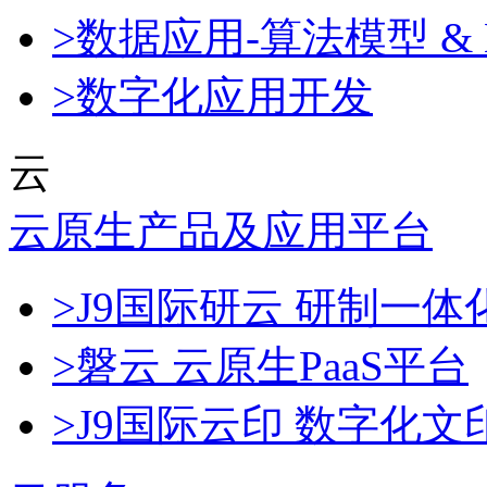
>数据应用-算法模型 & 
>数字化应用开发
云
云原生产品及应用平台
>J9国际研云 研制一
>磐云 云原生PaaS平台
>J9国际云印 数字化