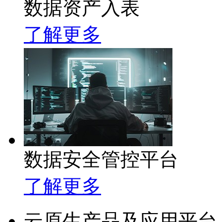
数据资产入表
了解更多
数据安全管控平台
了解更多
云原生产品及应用平台