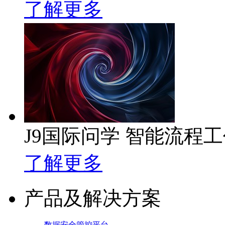
了解更多
J9国际问学 智能流程
了解更多
产品及解决方案
数据安全管控平台