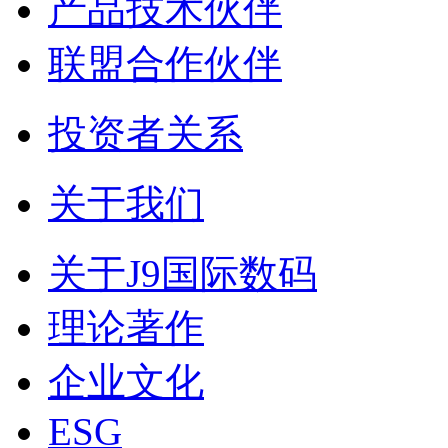
产品技术伙伴
联盟合作伙伴
投资者关系
关于我们
关于J9国际数码
理论著作
企业文化
ESG