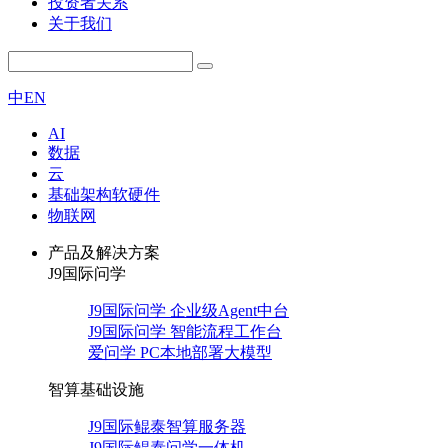
投资者关系
关于我们
中
EN
AI
数据
云
基础架构软硬件
物联网
产品及解决方案
J9国际问学
J9国际问学 企业级Agent中台
J9国际问学 智能流程工作台
爱问学 PC本地部署大模型
智算基础设施
J9国际鲲泰智算服务器
J9国际鲲泰问学一体机