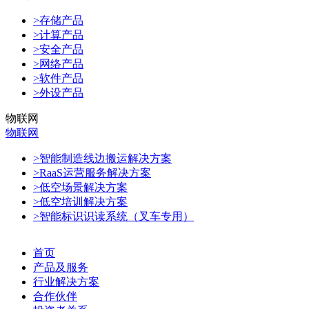
>存储产品
>计算产品
>安全产品
>网络产品
>软件产品
>外设产品
物联网
物联网
>智能制造线边搬运解决方案
>RaaS运营服务解决方案
>低空场景解决方案
>低空培训解决方案
>智能标识识读系统（叉车专用）
首页
产品及服务
行业解决方案
合作伙伴