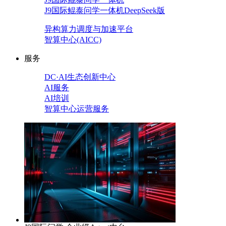
J9国际鲲泰问学一体机DeepSeek版
异构算力调度与加速平台
智算中心(AICC)
服务
DC·AI生态创新中心
AI服务
AI培训
智算中心运营服务