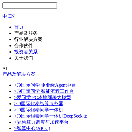
中
EN
首页
产品及服务
行业解决方案
合作伙伴
投资者关系
关于我们
AI
产品及解决方案
>J9国际问学 企业级Agent中台
>J9国际问学 智能流程工作台
>爱问学 PC本地部署大模型
>J9国际鲲泰智算服务器
>J9国际鲲泰问学一体机
>J9国际鲲泰问学一体机DeepSeek版
>异构算力调度与加速平台
>智算中心(AICC)