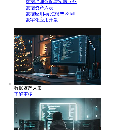
数据治理咨询与实施服务
数据资产入表
数据应用-算法模型 & ML
数字化应用开发
数据资产入表
了解更多