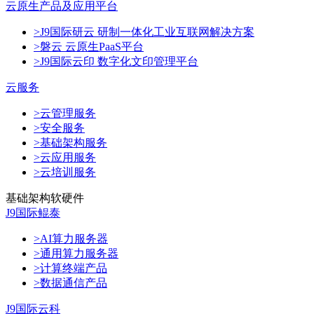
云原生产品及应用平台
>J9国际研云 研制一体化工业互联网解决方案
>磐云 云原生PaaS平台
>J9国际云印 数字化文印管理平台
云服务
>云管理服务
>安全服务
>基础架构服务
>云应用服务
>云培训服务
基础架构软硬件
J9国际鲲泰
>AI算力服务器
>通用算力服务器
>计算终端产品
>数据通信产品
J9国际云科