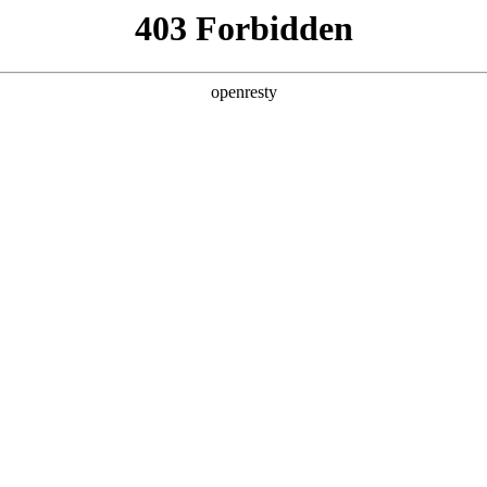
产品及服务
行业解决方案
合作伙伴
投资者关系
云应用服务
预约专家咨询
新的开发、交付与运维模式，让应用根植于云、生长于云，并帮助您
核心能力
开源软件交付
为客户提供JIRA、Co